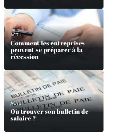
ACTU
Comment les entreprises
peuvent se préparer à la
récession
ACTU
Où trouver son bulletin de
salaire ?