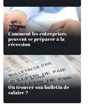
ACTU
Comment les entreprises
peuvent se préparer à la
récession
ACTU
Où trouver son bulletin de
salaire ?