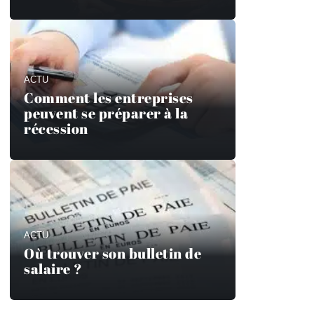
ACTU
Comment les entreprises
peuvent se préparer à la
récession
ACTU
Où trouver son bulletin de
salaire ?