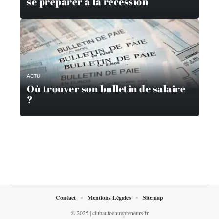
se préparer à la récession
ACTU
Où trouver son bulletin de salaire
?
Contact
Mentions Légales
Sitemap
© 2025 | clubautoentrepreneurs.fr