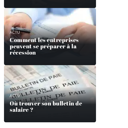
ACTU
Comment les entreprises
peuvent se préparer à la
récession
ACTU
Où trouver son bulletin de
salaire ?