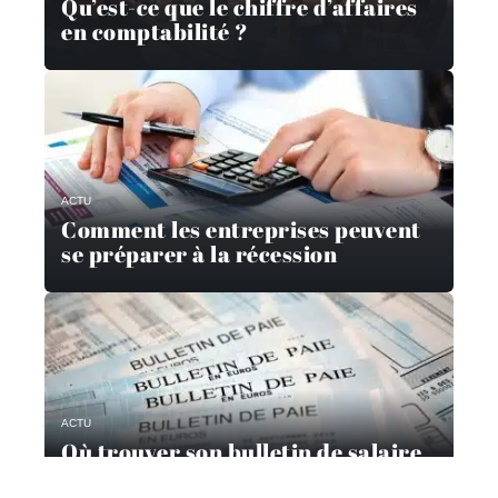
Qu’est-ce que le chiffre d’affaires
en comptabilité ?
ACTU
Comment les entreprises peuvent
se préparer à la récession
ACTU
Où trouver son bulletin de salaire
?