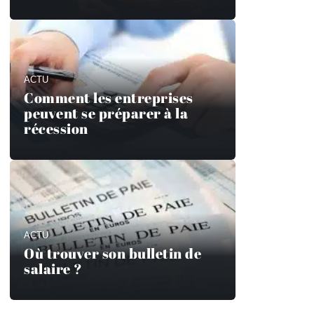
ACTU
Comment les entreprises
peuvent se préparer à la
récession
ACTU
Où trouver son bulletin de
salaire ?