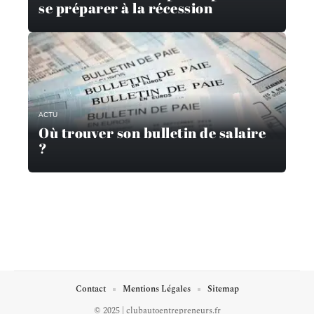
se préparer à la récession
ACTU
Où trouver son bulletin de salaire
?
Contact
Mentions Légales
Sitemap
© 2025 | clubautoentrepreneurs.fr