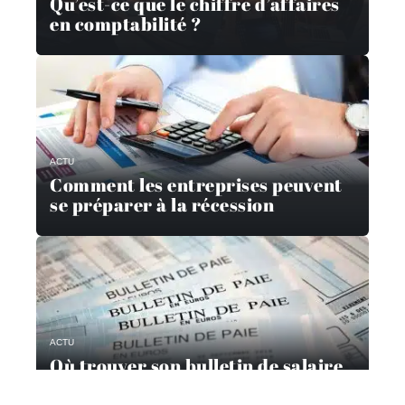
Qu’est-ce que le chiffre d’affaires
en comptabilité ?
ACTU
Comment les entreprises peuvent
se préparer à la récession
ACTU
Où trouver son bulletin de salaire
?