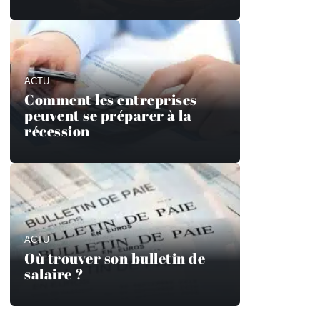
ACTU
Comment les entreprises
peuvent se préparer à la
récession
ACTU
Où trouver son bulletin de
salaire ?