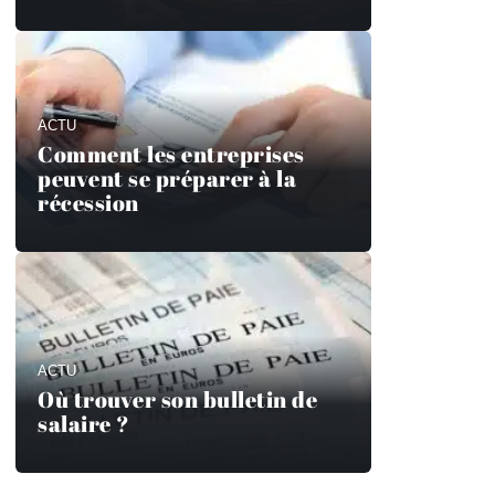
ACTU
Comment les entreprises
peuvent se préparer à la
récession
ACTU
Où trouver son bulletin de
salaire ?