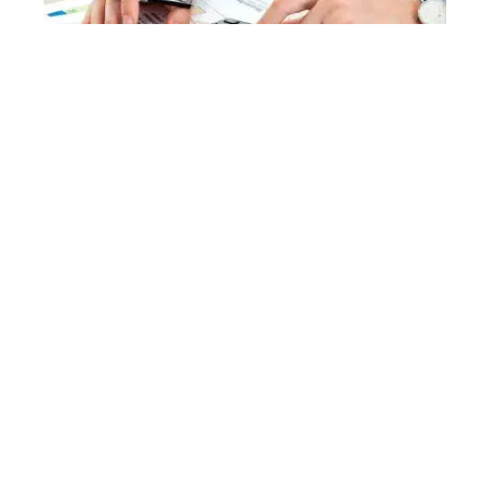
ACTU
Comment les entreprises peuvent
se préparer à la récession
ACTU
Où trouver son bulletin de salaire
?