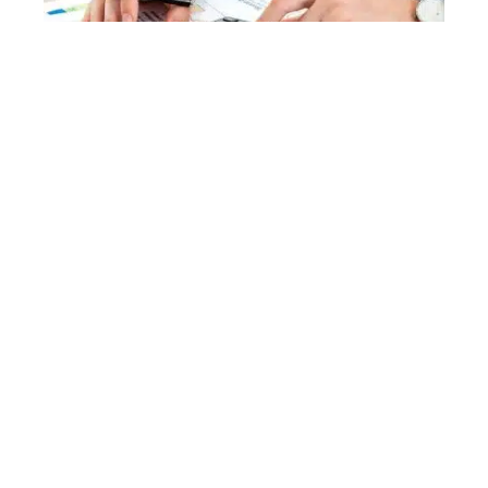
ACTU
Comment les entreprises peuvent
se préparer à la récession
ACTU
Où trouver son bulletin de salaire
?