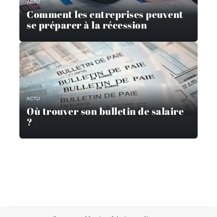
ACTU
Comment les entreprises peuvent
se préparer à la récession
ACTU
Où trouver son bulletin de salaire
?