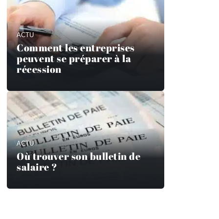
ACTU
Comment les entreprises
peuvent se préparer à la
récession
ACTU
Où trouver son bulletin de
salaire ?