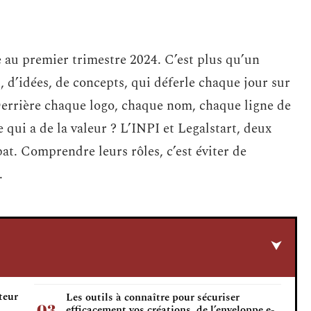
e au premier trimestre 2024. C’est plus qu’un
s, d’idées, de concepts, qui déferle chaque jour sur
. Derrière chaque logo, chaque nom, chaque ligne de
qui a de la valeur ? L’INPI et Legalstart, deux
ébat. Comprendre leurs rôles, c’est éviter de
.
teur
Les outils à connaître pour sécuriser
efficacement vos créations, de l’enveloppe e-