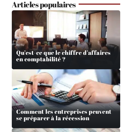
Articles populaires
ACTU
Qu’est-ce que le chiffre d’affaires
en comptabilité ?
ACTU
Comment les entreprises peuvent
se préparer à la récession